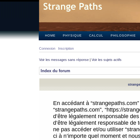
HOME
PHYSIQUE
CALCUL
PHILOSOPHIE
Connexion
Inscription
Voir les messages sans réponse
|
Voir les sujets actifs
Index du forum
strange
En accédant à “strangepaths.com” (d
“strangepaths.com”, “https://stra
d’être légalement responsable des 
d’être légalement responsable de to
ne pas accéder et/ou utiliser “str
ci à n’importe quel moment et nous