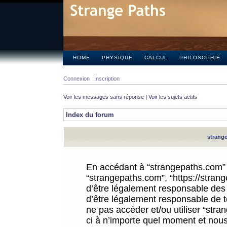
HOME
PHYSIQUE
CALCUL
PHILOSOPHIE
Connexion
Inscription
Voir les messages sans réponse
|
Voir les sujets actifs
Index du forum
strange
En accédant à “strangepaths.com” (d
“strangepaths.com”, “https://stra
d’être légalement responsable des 
d’être légalement responsable de to
ne pas accéder et/ou utiliser “str
ci à n’importe quel moment et nous