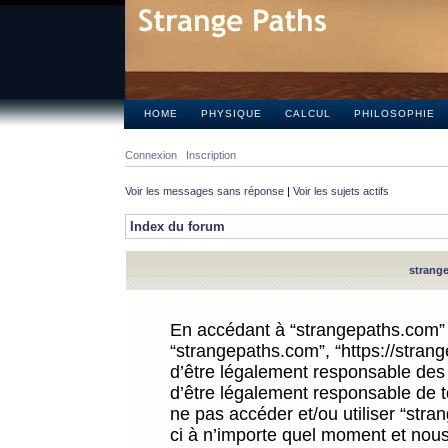
HOME
PHYSIQUE
CALCUL
PHILOSOPHIE
Connexion
Inscription
Voir les messages sans réponse
|
Voir les sujets actifs
Index du forum
strange
En accédant à “strangepaths.com” (d
“strangepaths.com”, “https://stra
d’être légalement responsable des 
d’être légalement responsable de to
ne pas accéder et/ou utiliser “str
ci à n’importe quel moment et nous