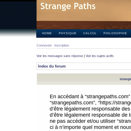
HOME
PHYSIQUE
CALCUL
PHILOSOPHIE
Connexion
Inscription
Voir les messages sans réponse
|
Voir les sujets actifs
Index du forum
strange
En accédant à “strangepaths.com” (d
“strangepaths.com”, “https://stra
d’être légalement responsable des 
d’être légalement responsable de to
ne pas accéder et/ou utiliser “str
ci à n’importe quel moment et nous