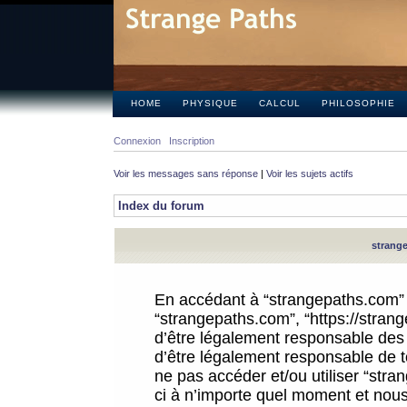
HOME
PHYSIQUE
CALCUL
PHILOSOPHIE
Connexion
Inscription
Voir les messages sans réponse
|
Voir les sujets actifs
Index du forum
strange
En accédant à “strangepaths.com” (d
“strangepaths.com”, “https://stra
d’être légalement responsable des 
d’être légalement responsable de to
ne pas accéder et/ou utiliser “str
ci à n’importe quel moment et nous