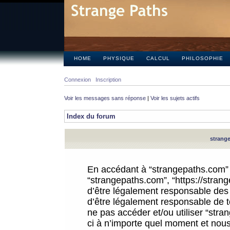
HOME
PHYSIQUE
CALCUL
PHILOSOPHIE
Connexion
Inscription
Voir les messages sans réponse
|
Voir les sujets actifs
Index du forum
strange
En accédant à “strangepaths.com” (d
“strangepaths.com”, “https://stra
d’être légalement responsable des 
d’être légalement responsable de to
ne pas accéder et/ou utiliser “str
ci à n’importe quel moment et nous