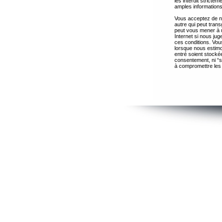
les interdit strict
amples informations
Vous acceptez de ne
autre qui peut trans
peut vous mener à 
Internet si nous ju
ces conditions. Vous
lorsque nous estimo
entré soient stocké
consentement, ni “s
à compromettre les