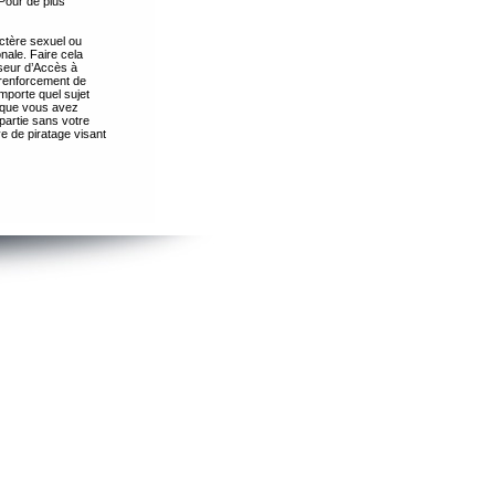
Pour de plus
ctère sexuel ou
nale. Faire cela
seur d’Accès à
 renforcement de
importe quel sujet
s que vous avez
partie sans votre
e de piratage visant