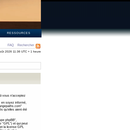
S
RESSOURCES
FAQ
Rechercher
oût 2026 11:36 UTC + 1 heure
Si vous n’acceptez
s en soyez informé,
trangepaths.com”
 qu’elles aient été
oupe phpBB”,
ar “GPL”) et qui peut
 et la license GPL