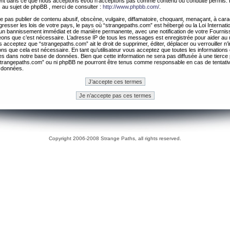
ement dans ce que nous acceptons et/ou n’acceptons pas comme contenu ou conduite permis. 
 au sujet de phpBB , merci de consulter :
http://www.phpbb.com/
.
 pas publier de contenu abusif, obscène, vulgaire, diffamatoire, choquant, menaçant, à cara
gresser les lois de votre pays, le pays où “strangepaths.com” est hébergé ou la Loi Internatio
un bannissement immédiat et de manière permanente, avec une notification de votre Fournis
geons que c’est nécessaire. L’adresse IP de tous les messages est enregistrée pour aider au
 acceptez que “strangepaths.com” ait le droit de supprimer, éditer, déplacer ou verrouiller n’
ns que cela est nécessaire. En tant qu’utilisateur vous acceptez que toutes les information
es dans notre base de données. Bien que cette information ne sera pas diffusée à une tierce 
trangepaths.com” ou ni phpBB ne pourront être tenus comme responsable en cas de tentativ
 données.
Copyright 2006-2008 Strange Paths, all rights reserved.