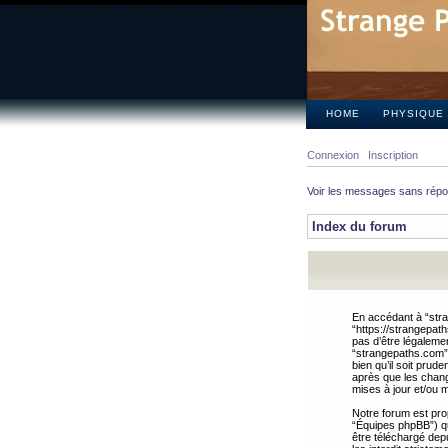
HOME
PHYSIQUE
Connexion
Inscription
Voir les messages sans rép
Index du forum
En accédant à “stra
“https://strangepat
pas d’être légalemen
“strangepaths.com”.
bien qu’il soit pru
après que les chang
mises à jour et/ou m
Notre forum est pro
“Équipes phpBB”) qui
être téléchargé dep