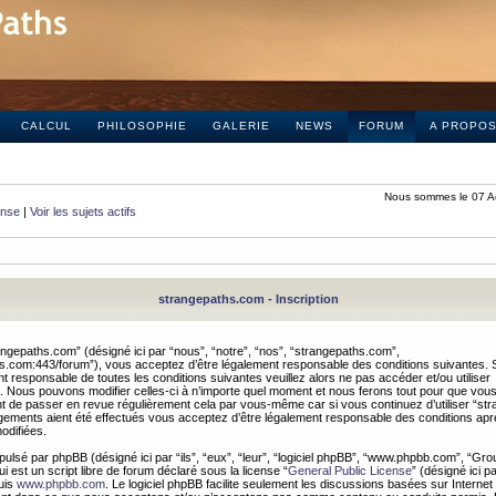
CALCUL
PHILOSOPHIE
GALERIE
NEWS
FORUM
A PROPO
Nous sommes le 07 A
onse
|
Voir les sujets actifs
strangepaths.com - Inscription
ngepaths.com” (désigné ici par “nous”, “notre”, “nos”, “strangepaths.com”,
hs.com:443/forum”), vous acceptez d’être légalement responsable des conditions suivantes. 
t responsable de toutes les conditions suivantes veuillez alors ne pas accéder et/ou utiliser
 Nous pouvons modifier celles-ci à n’importe quel moment et nous ferons tout pour que vou
dent de passer en revue régulièrement cela par vous-même car si vous continuez d’utiliser “s
ements aient été effectués vous acceptez d’être légalement responsable des conditions après
odifiées.
pulsé par phpBB (désigné ici par “ils”, “eux”, “leur”, “logiciel phpBB”, “www.phpbb.com”, “Gr
 est un script libre de forum déclaré sous la license “
General Public License
” (désigné ici p
uis
www.phpbb.com
. Le logiciel phpBB facilite seulement les discussions basées sur Internet