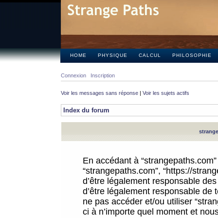
HOME
PHYSIQUE
CALCUL
PHILOSOPHIE
Connexion
Inscription
Voir les messages sans réponse
|
Voir les sujets actifs
Index du forum
strange
En accédant à “strangepaths.com” (d
“strangepaths.com”, “https://stra
d’être légalement responsable des 
d’être légalement responsable de to
ne pas accéder et/ou utiliser “str
ci à n’importe quel moment et nous