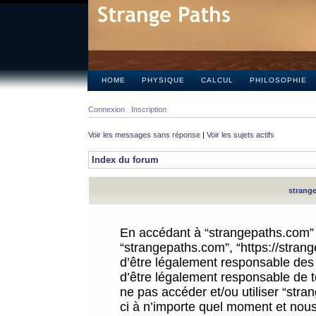
HOME
PHYSIQUE
CALCUL
PHILOSOPHIE
Connexion
Inscription
Voir les messages sans réponse
|
Voir les sujets actifs
Index du forum
strange
En accédant à “strangepaths.com” (d
“strangepaths.com”, “https://stra
d’être légalement responsable des 
d’être légalement responsable de to
ne pas accéder et/ou utiliser “str
ci à n’importe quel moment et nous