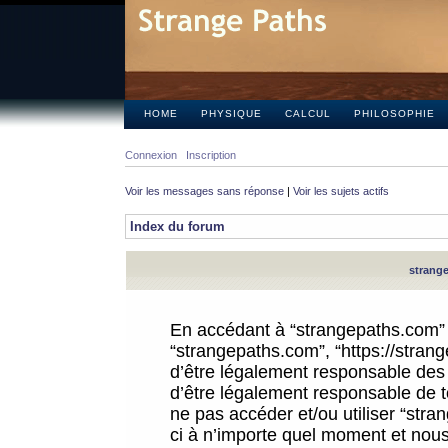
HOME
PHYSIQUE
CALCUL
PHILOSOPHIE
Connexion
Inscription
Voir les messages sans réponse
|
Voir les sujets actifs
Index du forum
strange
En accédant à “strangepaths.com” (d
“strangepaths.com”, “https://stra
d’être légalement responsable des 
d’être légalement responsable de to
ne pas accéder et/ou utiliser “str
ci à n’importe quel moment et nous