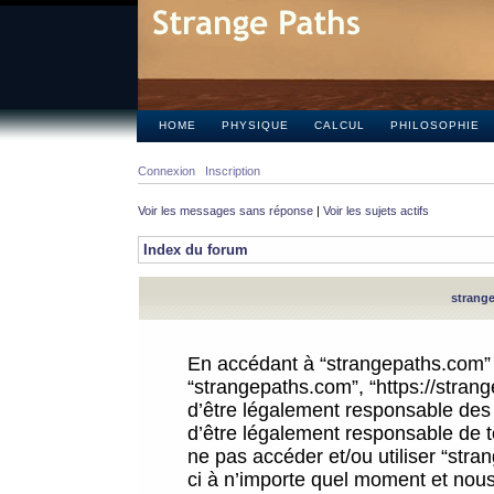
HOME
PHYSIQUE
CALCUL
PHILOSOPHIE
Connexion
Inscription
Voir les messages sans réponse
|
Voir les sujets actifs
Index du forum
strange
En accédant à “strangepaths.com” (d
“strangepaths.com”, “https://stra
d’être légalement responsable des 
d’être légalement responsable de to
ne pas accéder et/ou utiliser “str
ci à n’importe quel moment et nous