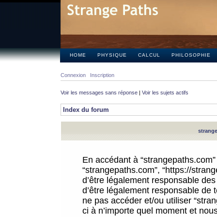
HOME
PHYSIQUE
CALCUL
PHILOSOPHIE
Connexion
Inscription
Voir les messages sans réponse
|
Voir les sujets actifs
Index du forum
strange
En accédant à “strangepaths.com” (d
“strangepaths.com”, “https://stra
d’être légalement responsable des 
d’être légalement responsable de to
ne pas accéder et/ou utiliser “str
ci à n’importe quel moment et nous