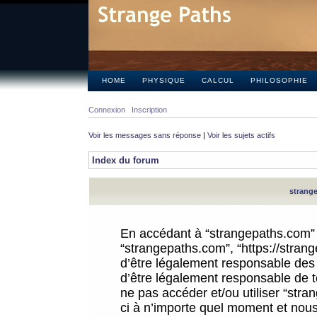
HOME
PHYSIQUE
CALCUL
PHILOSOPHIE
Connexion
Inscription
Voir les messages sans réponse
|
Voir les sujets actifs
Index du forum
strange
En accédant à “strangepaths.com” (d
“strangepaths.com”, “https://stra
d’être légalement responsable des 
d’être légalement responsable de to
ne pas accéder et/ou utiliser “str
ci à n’importe quel moment et nous