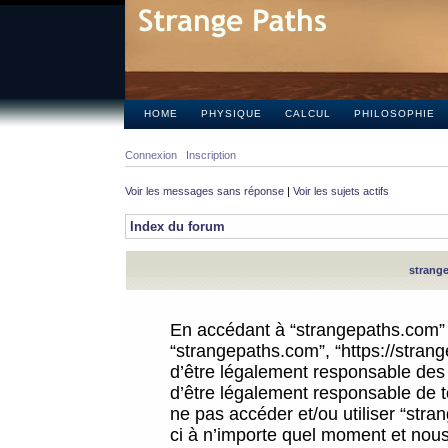
HOME
PHYSIQUE
CALCUL
PHILOSOPHIE
Connexion
Inscription
Voir les messages sans réponse
|
Voir les sujets actifs
Index du forum
strange
En accédant à “strangepaths.com” (d
“strangepaths.com”, “https://stra
d’être légalement responsable des 
d’être légalement responsable de to
ne pas accéder et/ou utiliser “str
ci à n’importe quel moment et nous