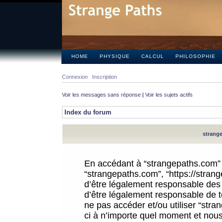
HOME
PHYSIQUE
CALCUL
PHILOSOPHIE
Connexion
Inscription
Voir les messages sans réponse
|
Voir les sujets actifs
Index du forum
strange
En accédant à “strangepaths.com” (d
“strangepaths.com”, “https://stra
d’être légalement responsable des 
d’être légalement responsable de to
ne pas accéder et/ou utiliser “str
ci à n’importe quel moment et nous