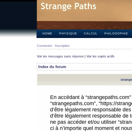
HOME
PHYSIQUE
CALCUL
PHILOSOPHIE
Connexion
Inscription
Voir les messages sans réponse
|
Voir les sujets actifs
Index du forum
strange
En accédant à “strangepaths.com” (d
“strangepaths.com”, “https://stra
d’être légalement responsable des 
d’être légalement responsable de to
ne pas accéder et/ou utiliser “str
ci à n’importe quel moment et nous