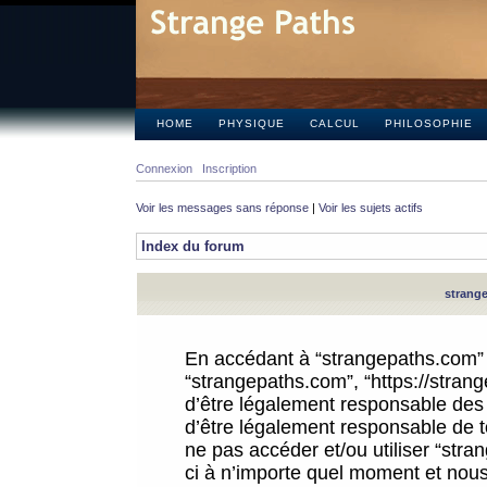
HOME
PHYSIQUE
CALCUL
PHILOSOPHIE
Connexion
Inscription
Voir les messages sans réponse
|
Voir les sujets actifs
Index du forum
strange
En accédant à “strangepaths.com” (d
“strangepaths.com”, “https://stra
d’être légalement responsable des 
d’être légalement responsable de to
ne pas accéder et/ou utiliser “str
ci à n’importe quel moment et nous