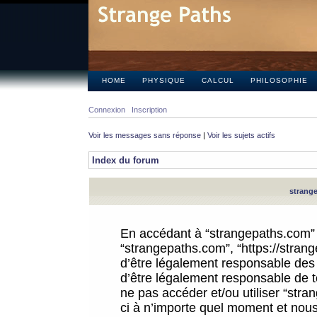
HOME
PHYSIQUE
CALCUL
PHILOSOPHIE
Connexion
Inscription
Voir les messages sans réponse
|
Voir les sujets actifs
Index du forum
strange
En accédant à “strangepaths.com” (d
“strangepaths.com”, “https://stra
d’être légalement responsable des 
d’être légalement responsable de to
ne pas accéder et/ou utiliser “str
ci à n’importe quel moment et nous