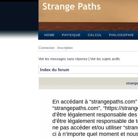
HOME
PHYSIQUE
CALCUL
PHILOSOPHIE
Connexion
Inscription
Voir les messages sans réponse
|
Voir les sujets actifs
Index du forum
strange
En accédant à “strangepaths.com” (d
“strangepaths.com”, “https://stra
d’être légalement responsable des 
d’être légalement responsable de to
ne pas accéder et/ou utiliser “str
ci à n’importe quel moment et nous