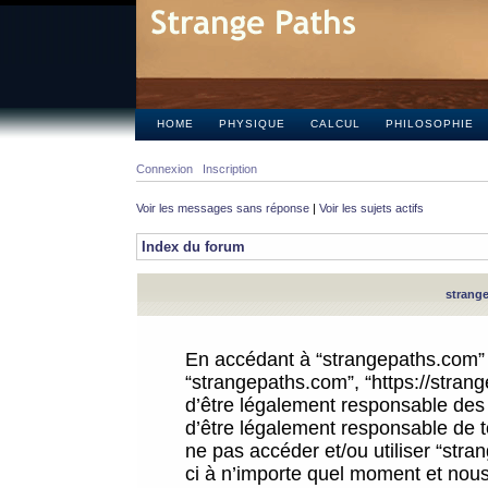
HOME
PHYSIQUE
CALCUL
PHILOSOPHIE
Connexion
Inscription
Voir les messages sans réponse
|
Voir les sujets actifs
Index du forum
strange
En accédant à “strangepaths.com” (d
“strangepaths.com”, “https://stra
d’être légalement responsable des 
d’être légalement responsable de to
ne pas accéder et/ou utiliser “str
ci à n’importe quel moment et nous