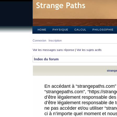
HOME
PHYSIQUE
CALCUL
PHILOSOPHIE
Connexion
Inscription
Voir les messages sans réponse
|
Voir les sujets actifs
Index du forum
strange
En accédant à “strangepaths.com” (d
“strangepaths.com”, “https://stra
d’être légalement responsable des 
d’être légalement responsable de to
ne pas accéder et/ou utiliser “str
ci à n’importe quel moment et nous