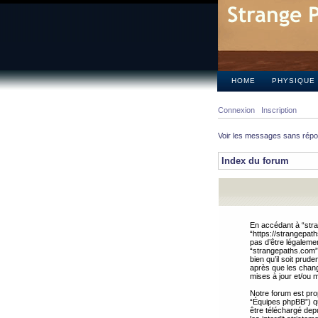
HOME
PHYSIQUE
Connexion
Inscription
Voir les messages sans rép
Index du forum
En accédant à “stra
“https://strangepat
pas d’être légalemen
“strangepaths.com”.
bien qu’il soit pru
après que les chang
mises à jour et/ou m
Notre forum est pro
“Équipes phpBB”) qui
être téléchargé dep