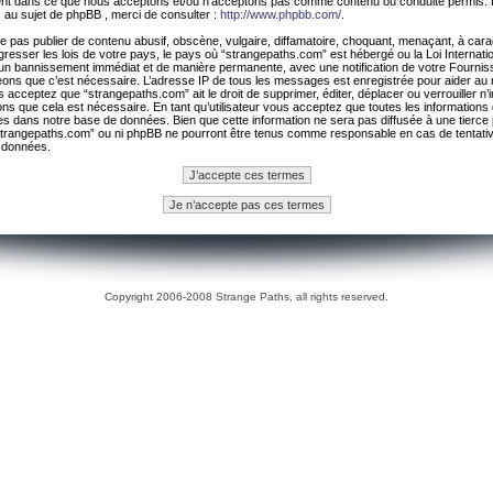
ement dans ce que nous acceptons et/ou n’acceptons pas comme contenu ou conduite permis. 
 au sujet de phpBB , merci de consulter :
http://www.phpbb.com/
.
 pas publier de contenu abusif, obscène, vulgaire, diffamatoire, choquant, menaçant, à cara
gresser les lois de votre pays, le pays où “strangepaths.com” est hébergé ou la Loi Internatio
un bannissement immédiat et de manière permanente, avec une notification de votre Fournis
geons que c’est nécessaire. L’adresse IP de tous les messages est enregistrée pour aider au
 acceptez que “strangepaths.com” ait le droit de supprimer, éditer, déplacer ou verrouiller n’
ns que cela est nécessaire. En tant qu’utilisateur vous acceptez que toutes les information
es dans notre base de données. Bien que cette information ne sera pas diffusée à une tierce 
trangepaths.com” ou ni phpBB ne pourront être tenus comme responsable en cas de tentativ
 données.
Copyright 2006-2008 Strange Paths, all rights reserved.