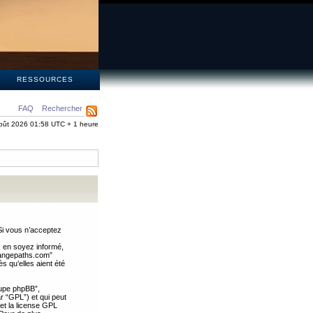
S
RESSOURCES
FAQ
Rechercher
oût 2026 01:58 UTC + 1 heure
Si vous n’acceptez
s en soyez informé,
trangepaths.com”
 qu’elles aient été
oupe phpBB”,
ar “GPL”) et qui peut
 et la license GPL