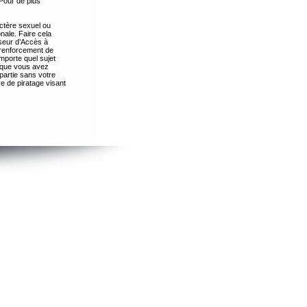
Pour de plus
ctère sexuel ou
nale. Faire cela
seur d’Accès à
 renforcement de
importe quel sujet
s que vous avez
partie sans votre
e de piratage visant