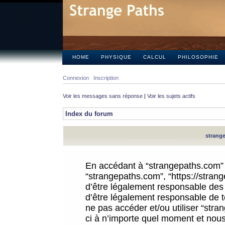
HOME
PHYSIQUE
CALCUL
PHILOSOPHIE
Connexion
Inscription
Voir les messages sans réponse
|
Voir les sujets actifs
Index du forum
strange
En accédant à “strangepaths.com” (d
“strangepaths.com”, “https://stra
d’être légalement responsable des 
d’être légalement responsable de to
ne pas accéder et/ou utiliser “str
ci à n’importe quel moment et nous