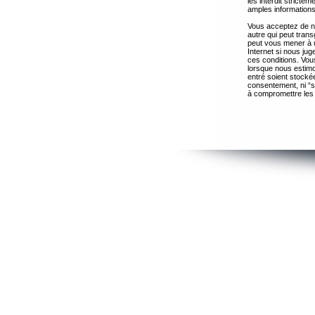
les interdit strict
amples informations
Vous acceptez de ne
autre qui peut trans
peut vous mener à 
Internet si nous ju
ces conditions. Vous
lorsque nous estimo
entré soient stocké
consentement, ni “s
à compromettre les