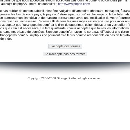
ement dans ce que nous acceptons et/ou n’acceptons pas comme contenu ou conduite permis. 
 au sujet de phpBB , merci de consulter :
http://www.phpbb.com/
.
 pas publier de contenu abusif, obscène, vulgaire, diffamatoire, choquant, menaçant, à cara
gresser les lois de votre pays, le pays où “strangepaths.com” est hébergé ou la Loi Internatio
un bannissement immédiat et de manière permanente, avec une notification de votre Fournis
geons que c’est nécessaire. L’adresse IP de tous les messages est enregistrée pour aider au
 acceptez que “strangepaths.com” ait le droit de supprimer, éditer, déplacer ou verrouiller n’
ns que cela est nécessaire. En tant qu’utilisateur vous acceptez que toutes les information
es dans notre base de données. Bien que cette information ne sera pas diffusée à une tierce 
trangepaths.com” ou ni phpBB ne pourront être tenus comme responsable en cas de tentativ
 données.
Copyright 2006-2008 Strange Paths, all rights reserved.