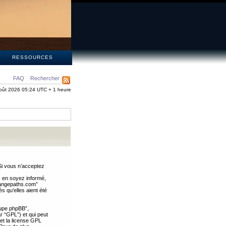
S
RESSOURCES
FAQ
Rechercher
oût 2026 05:24 UTC + 1 heure
Si vous n’acceptez
s en soyez informé,
trangepaths.com”
 qu’elles aient été
oupe phpBB”,
ar “GPL”) et qui peut
 et la license GPL