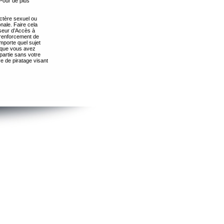
Pour de plus
ctère sexuel ou
nale. Faire cela
seur d’Accès à
 renforcement de
importe quel sujet
s que vous avez
partie sans votre
e de piratage visant