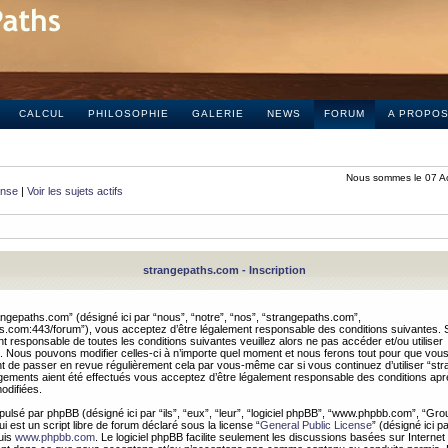
CALCUL
PHILOSOPHIE
GALERIE
NEWS
FORUM
A PROPO
Nous sommes le 07 A
onse
|
Voir les sujets actifs
strangepaths.com - Inscription
ngepaths.com” (désigné ici par “nous”, “notre”, “nos”, “strangepaths.com”,
hs.com:443/forum”), vous acceptez d’être légalement responsable des conditions suivantes. 
t responsable de toutes les conditions suivantes veuillez alors ne pas accéder et/ou utiliser
 Nous pouvons modifier celles-ci à n’importe quel moment et nous ferons tout pour que vou
dent de passer en revue régulièrement cela par vous-même car si vous continuez d’utiliser “s
ements aient été effectués vous acceptez d’être légalement responsable des conditions après
odifiées.
pulsé par phpBB (désigné ici par “ils”, “eux”, “leur”, “logiciel phpBB”, “www.phpbb.com”, “Gr
 est un script libre de forum déclaré sous la license “
General Public License
” (désigné ici p
uis
www.phpbb.com
. Le logiciel phpBB facilite seulement les discussions basées sur Internet