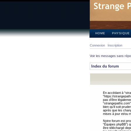
HOME
PHYSIQUE
Connexion
Inscription
Voir les messages sans rép
Index du forum
En accédant à “stra
“https://strangepat
pas d’être légalemen
“strangepaths.com”.
bien qu’il soit pru
après que les chang
mises à jour et/ou m
Notre forum est pro
“Équipes phpBB”) qui
être téléchargé dep