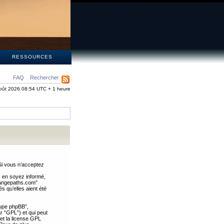
S
RESSOURCES
FAQ
Rechercher
oût 2026 08:54 UTC + 1 heure
Si vous n’acceptez
s en soyez informé,
trangepaths.com”
 qu’elles aient été
oupe phpBB”,
ar “GPL”) et qui peut
 et la license GPL