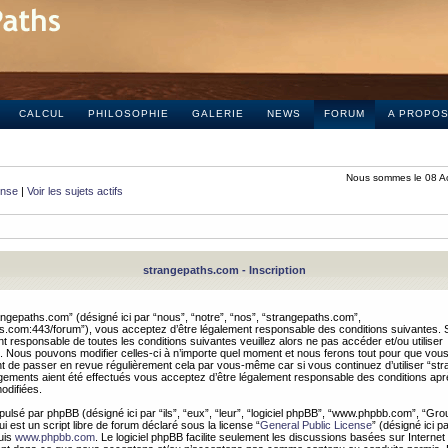
CALCUL
PHILOSOPHIE
GALERIE
NEWS
FORUM
A PROPO
Nous sommes le 08 A
onse
|
Voir les sujets actifs
strangepaths.com - Inscription
ngepaths.com” (désigné ici par “nous”, “notre”, “nos”, “strangepaths.com”,
hs.com:443/forum”), vous acceptez d’être légalement responsable des conditions suivantes. 
t responsable de toutes les conditions suivantes veuillez alors ne pas accéder et/ou utiliser
 Nous pouvons modifier celles-ci à n’importe quel moment et nous ferons tout pour que vou
dent de passer en revue régulièrement cela par vous-même car si vous continuez d’utiliser “s
ements aient été effectués vous acceptez d’être légalement responsable des conditions après
odifiées.
pulsé par phpBB (désigné ici par “ils”, “eux”, “leur”, “logiciel phpBB”, “www.phpbb.com”, “Gr
 est un script libre de forum déclaré sous la license “
General Public License
” (désigné ici p
uis
www.phpbb.com
. Le logiciel phpBB facilite seulement les discussions basées sur Internet