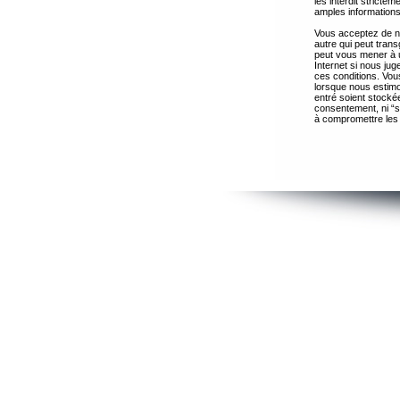
les interdit strict
amples informations
Vous acceptez de ne
autre qui peut trans
peut vous mener à 
Internet si nous ju
ces conditions. Vous
lorsque nous estimo
entré soient stocké
consentement, ni “s
à compromettre les