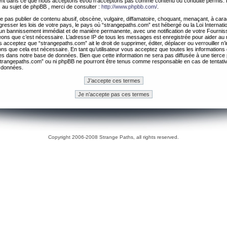
ement dans ce que nous acceptons et/ou n’acceptons pas comme contenu ou conduite permis. 
 au sujet de phpBB , merci de consulter :
http://www.phpbb.com/
.
 pas publier de contenu abusif, obscène, vulgaire, diffamatoire, choquant, menaçant, à cara
gresser les lois de votre pays, le pays où “strangepaths.com” est hébergé ou la Loi Internatio
un bannissement immédiat et de manière permanente, avec une notification de votre Fournis
geons que c’est nécessaire. L’adresse IP de tous les messages est enregistrée pour aider au
 acceptez que “strangepaths.com” ait le droit de supprimer, éditer, déplacer ou verrouiller n’
ns que cela est nécessaire. En tant qu’utilisateur vous acceptez que toutes les information
es dans notre base de données. Bien que cette information ne sera pas diffusée à une tierce 
trangepaths.com” ou ni phpBB ne pourront être tenus comme responsable en cas de tentativ
 données.
Copyright 2006-2008 Strange Paths, all rights reserved.