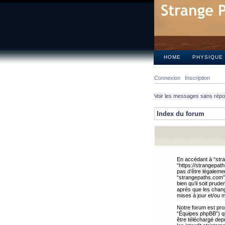
HOME
PHYSIQUE
Connexion
Inscription
Voir les messages sans rép
Index du forum
En accédant à “stra
“https://strangepat
pas d’être légalemen
“strangepaths.com”.
bien qu’il soit pru
après que les chang
mises à jour et/ou m
Notre forum est pro
“Équipes phpBB”) qui
être téléchargé dep