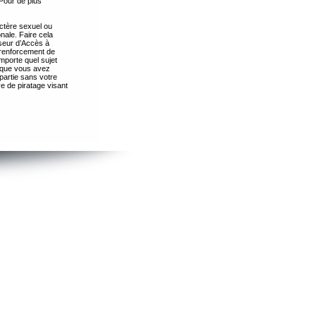
Pour de plus
ctère sexuel ou
nale. Faire cela
seur d’Accès à
 renforcement de
importe quel sujet
s que vous avez
partie sans votre
e de piratage visant