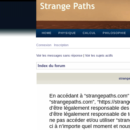
HOME
PHYSIQUE
CALCUL
PHILOSOPHIE
Connexion
Inscription
Voir les messages sans réponse
|
Voir les sujets actifs
Index du forum
strange
En accédant à “strangepaths.com” (d
“strangepaths.com”, “https://stra
d’être légalement responsable des 
d’être légalement responsable de to
ne pas accéder et/ou utiliser “str
ci à n’importe quel moment et nous