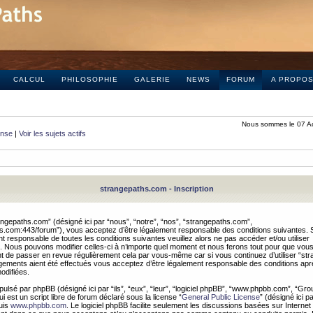
CALCUL
PHILOSOPHIE
GALERIE
NEWS
FORUM
A PROPO
Nous sommes le 07 A
onse
|
Voir les sujets actifs
strangepaths.com - Inscription
ngepaths.com” (désigné ici par “nous”, “notre”, “nos”, “strangepaths.com”,
hs.com:443/forum”), vous acceptez d’être légalement responsable des conditions suivantes. 
t responsable de toutes les conditions suivantes veuillez alors ne pas accéder et/ou utiliser
 Nous pouvons modifier celles-ci à n’importe quel moment et nous ferons tout pour que vou
dent de passer en revue régulièrement cela par vous-même car si vous continuez d’utiliser “s
ements aient été effectués vous acceptez d’être légalement responsable des conditions après
odifiées.
pulsé par phpBB (désigné ici par “ils”, “eux”, “leur”, “logiciel phpBB”, “www.phpbb.com”, “Gr
 est un script libre de forum déclaré sous la license “
General Public License
” (désigné ici p
uis
www.phpbb.com
. Le logiciel phpBB facilite seulement les discussions basées sur Internet