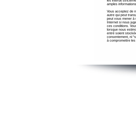
les interdit strict
amples informations
Vous acceptez de ne
autre qui peut trans
peut vous mener à 
Internet si nous ju
ces conditions. Vous
lorsque nous estimo
entré soient stocké
consentement, ni “s
à compromettre les