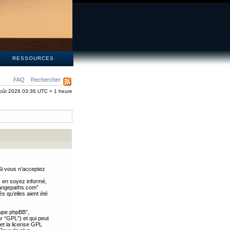
S
RESSOURCES
FAQ
Rechercher
oût 2026 03:36 UTC + 1 heure
Si vous n’acceptez
s en soyez informé,
trangepaths.com”
 qu’elles aient été
oupe phpBB”,
ar “GPL”) et qui peut
 et la license GPL