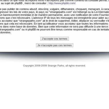
ement dans ce que nous acceptons et/ou n’acceptons pas comme contenu ou conduite permis. 
 au sujet de phpBB , merci de consulter :
http://www.phpbb.com/
.
 pas publier de contenu abusif, obscène, vulgaire, diffamatoire, choquant, menaçant, à cara
gresser les lois de votre pays, le pays où “strangepaths.com” est hébergé ou la Loi Internatio
un bannissement immédiat et de manière permanente, avec une notification de votre Fournis
geons que c’est nécessaire. L’adresse IP de tous les messages est enregistrée pour aider au
 acceptez que “strangepaths.com” ait le droit de supprimer, éditer, déplacer ou verrouiller n’
ns que cela est nécessaire. En tant qu’utilisateur vous acceptez que toutes les information
es dans notre base de données. Bien que cette information ne sera pas diffusée à une tierce 
trangepaths.com” ou ni phpBB ne pourront être tenus comme responsable en cas de tentativ
 données.
Copyright 2006-2008 Strange Paths, all rights reserved.