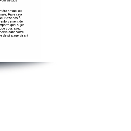
Pour de plus
ctère sexuel ou
nale. Faire cela
seur d’Accès à
 renforcement de
importe quel sujet
s que vous avez
partie sans votre
e de piratage visant