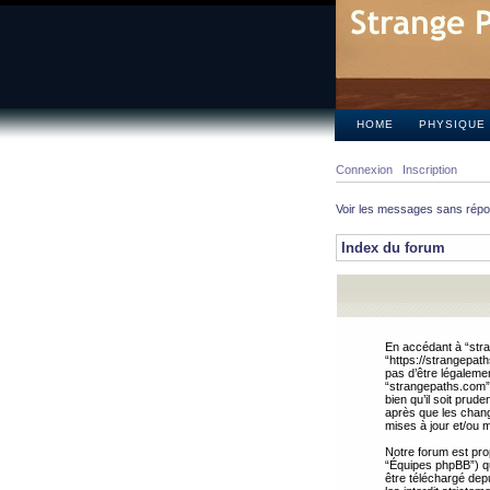
HOME
PHYSIQUE
Connexion
Inscription
Voir les messages sans rép
Index du forum
En accédant à “stra
“https://strangepat
pas d’être légalemen
“strangepaths.com”.
bien qu’il soit pru
après que les chang
mises à jour et/ou m
Notre forum est pro
“Équipes phpBB”) qui
être téléchargé dep