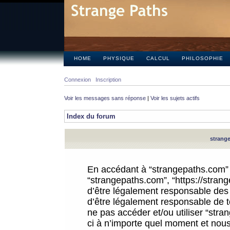
HOME
PHYSIQUE
CALCUL
PHILOSOPHIE
Connexion
Inscription
Voir les messages sans réponse
|
Voir les sujets actifs
Index du forum
strange
En accédant à “strangepaths.com” (d
“strangepaths.com”, “https://stra
d’être légalement responsable des 
d’être légalement responsable de to
ne pas accéder et/ou utiliser “str
ci à n’importe quel moment et nous