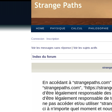
HOME
PHYSIQUE
CALCUL
PHILOSOPHIE
Connexion
Inscription
Voir les messages sans réponse
|
Voir les sujets actifs
Index du forum
strange
En accédant à “strangepaths.com” (d
“strangepaths.com”, “https://stra
d’être légalement responsable des 
d’être légalement responsable de to
ne pas accéder et/ou utiliser “str
ci à n’importe quel moment et nous