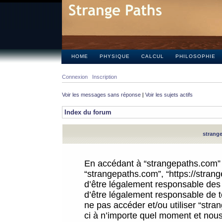
HOME
PHYSIQUE
CALCUL
PHILOSOPHIE
Connexion
Inscription
Voir les messages sans réponse
|
Voir les sujets actifs
Index du forum
strange
En accédant à “strangepaths.com” (d
“strangepaths.com”, “https://stra
d’être légalement responsable des 
d’être légalement responsable de to
ne pas accéder et/ou utiliser “str
ci à n’importe quel moment et nous