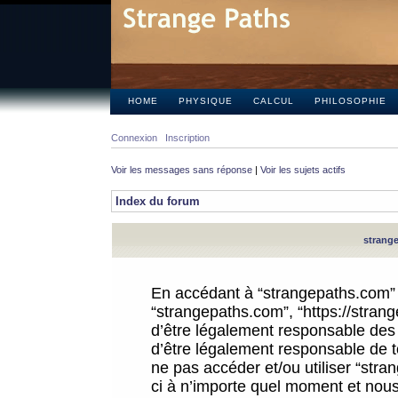
HOME
PHYSIQUE
CALCUL
PHILOSOPHIE
Connexion
Inscription
Voir les messages sans réponse
|
Voir les sujets actifs
Index du forum
strange
En accédant à “strangepaths.com” (d
“strangepaths.com”, “https://stra
d’être légalement responsable des 
d’être légalement responsable de to
ne pas accéder et/ou utiliser “str
ci à n’importe quel moment et nous