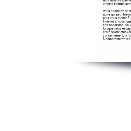
les interdit strict
amples informations
Vous acceptez de ne
autre qui peut trans
peut vous mener à 
Internet si nous ju
ces conditions. Vous
lorsque nous estimo
entré soient stocké
consentement, ni “s
à compromettre les