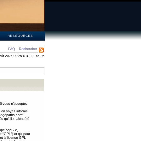
S
RESSOURCES
FAQ
Rechercher
oût 2026 00:25 UTC + 1 heure
Si vous n’acceptez
s en soyez informé,
trangepaths.com”
 qu’elles aient été
oupe phpBB”,
ar “GPL”) et qui peut
 et la license GPL