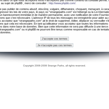
ement dans ce que nous acceptons et/ou n’acceptons pas comme contenu ou conduite permis. 
 au sujet de phpBB , merci de consulter :
http://www.phpbb.com/
.
 pas publier de contenu abusif, obscène, vulgaire, diffamatoire, choquant, menaçant, à cara
gresser les lois de votre pays, le pays où “strangepaths.com” est hébergé ou la Loi Internatio
un bannissement immédiat et de manière permanente, avec une notification de votre Fournis
geons que c’est nécessaire. L’adresse IP de tous les messages est enregistrée pour aider au
 acceptez que “strangepaths.com” ait le droit de supprimer, éditer, déplacer ou verrouiller n’
ns que cela est nécessaire. En tant qu’utilisateur vous acceptez que toutes les information
es dans notre base de données. Bien que cette information ne sera pas diffusée à une tierce 
trangepaths.com” ou ni phpBB ne pourront être tenus comme responsable en cas de tentativ
 données.
Copyright 2006-2008 Strange Paths, all rights reserved.