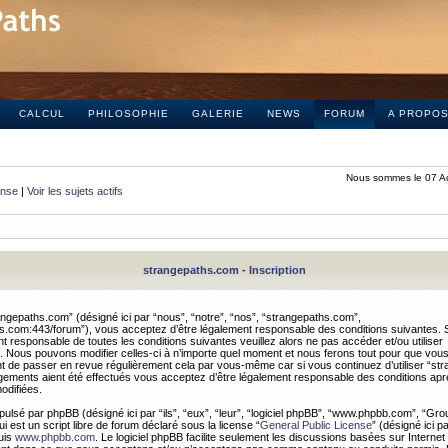
CALCUL
PHILOSOPHIE
GALERIE
NEWS
FORUM
A PROPO
Nous sommes le 07 A
onse
|
Voir les sujets actifs
strangepaths.com - Inscription
ngepaths.com” (désigné ici par “nous”, “notre”, “nos”, “strangepaths.com”,
hs.com:443/forum”), vous acceptez d’être légalement responsable des conditions suivantes. 
t responsable de toutes les conditions suivantes veuillez alors ne pas accéder et/ou utiliser
 Nous pouvons modifier celles-ci à n’importe quel moment et nous ferons tout pour que vou
dent de passer en revue régulièrement cela par vous-même car si vous continuez d’utiliser “s
ements aient été effectués vous acceptez d’être légalement responsable des conditions après
odifiées.
pulsé par phpBB (désigné ici par “ils”, “eux”, “leur”, “logiciel phpBB”, “www.phpbb.com”, “Gr
 est un script libre de forum déclaré sous la license “
General Public License
” (désigné ici p
uis
www.phpbb.com
. Le logiciel phpBB facilite seulement les discussions basées sur Internet