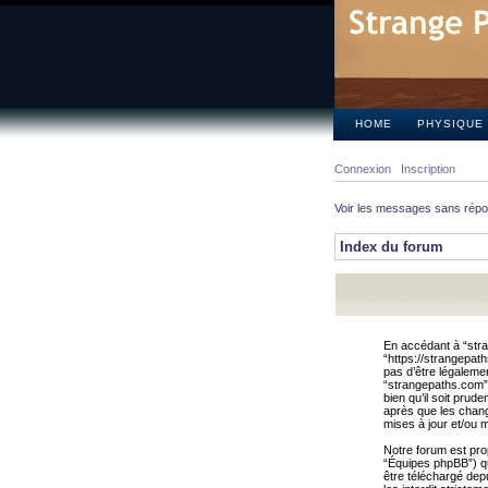
HOME
PHYSIQUE
Connexion
Inscription
Voir les messages sans rép
Index du forum
En accédant à “stra
“https://strangepat
pas d’être légalemen
“strangepaths.com”.
bien qu’il soit pru
après que les chang
mises à jour et/ou m
Notre forum est pro
“Équipes phpBB”) qui
être téléchargé dep