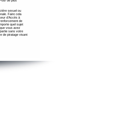
Pour de plus
ctère sexuel ou
nale. Faire cela
seur d’Accès à
 renforcement de
importe quel sujet
s que vous avez
partie sans votre
e de piratage visant