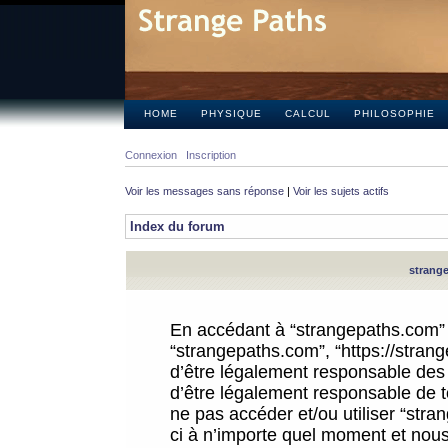
HOME
PHYSIQUE
CALCUL
PHILOSOPHIE
Connexion
Inscription
Voir les messages sans réponse
|
Voir les sujets actifs
Index du forum
strange
En accédant à “strangepaths.com” (d
“strangepaths.com”, “https://stra
d’être légalement responsable des 
d’être légalement responsable de to
ne pas accéder et/ou utiliser “str
ci à n’importe quel moment et nous