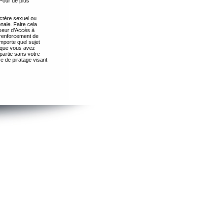
Pour de plus
ctère sexuel ou
nale. Faire cela
seur d’Accès à
 renforcement de
importe quel sujet
s que vous avez
partie sans votre
e de piratage visant