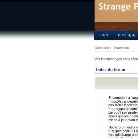
HOME
PHYSIQUE
Connexion
Inscription
Voir les messages sans rép
Index du forum
En accédant à “stra
“https://strangepat
pas d’être légalemen
“strangepaths.com”.
bien qu’il soit pru
après que les chang
mises à jour et/ou m
Notre forum est pro
“Équipes phpBB”) qui
être téléchargé dep