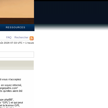
S
RESSOURCES
FAQ
Rechercher
oût 2026 07:33 UTC + 1 heure
Si vous n’acceptez
s en soyez informé,
trangepaths.com”
 qu’elles aient été
oupe phpBB”,
ar “GPL”) et qui peut
 et la license GPL