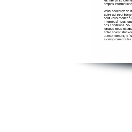
les interdit strict
amples informations
Vous acceptez de ne
autre qui peut trans
peut vous mener à 
Internet si nous ju
ces conditions. Vous
lorsque nous estimo
entré soient stocké
consentement, ni “s
à compromettre les