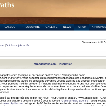
CALCUL
PHILOSOPHIE
GALERIE
NEWS
FORUM
A PROPO
Nous sommes le 08 A
onse
|
Voir les sujets actifs
strangepaths.com - Inscription
ngepaths.com” (désigné ici par “nous”, “notre”, “nos”, “strangepaths.com”,
hs.com:443/forum”), vous acceptez d’être légalement responsable des conditions suivantes. 
t responsable de toutes les conditions suivantes veuillez alors ne pas accéder et/ou utiliser
 Nous pouvons modifier celles-ci à n’importe quel moment et nous ferons tout pour que vou
dent de passer en revue régulièrement cela par vous-même car si vous continuez d’utiliser “s
ements aient été effectués vous acceptez d’être légalement responsable des conditions après
odifiées.
pulsé par phpBB (désigné ici par “ils”, “eux”, “leur”, “logiciel phpBB”, “www.phpbb.com”, “Gr
 est un script libre de forum déclaré sous la license “
General Public License
” (désigné ici p
uis
www.phpbb.com
. Le logiciel phpBB facilite seulement les discussions basées sur Internet