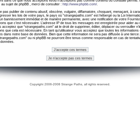
ement dans ce que nous acceptons et/ou n’acceptons pas comme contenu ou conduite permis. 
 au sujet de phpBB , merci de consulter :
http://www.phpbb.com/
.
 pas publier de contenu abusif, obscène, vulgaire, diffamatoire, choquant, menaçant, à cara
gresser les lois de votre pays, le pays où “strangepaths.com” est hébergé ou la Loi Internatio
un bannissement immédiat et de manière permanente, avec une notification de votre Fournis
geons que c’est nécessaire. L’adresse IP de tous les messages est enregistrée pour aider au
 acceptez que “strangepaths.com” ait le droit de supprimer, éditer, déplacer ou verrouiller n’
ns que cela est nécessaire. En tant qu’utilisateur vous acceptez que toutes les information
es dans notre base de données. Bien que cette information ne sera pas diffusée à une tierce 
trangepaths.com” ou ni phpBB ne pourront être tenus comme responsable en cas de tentativ
 données.
Copyright 2006-2008 Strange Paths, all rights reserved.