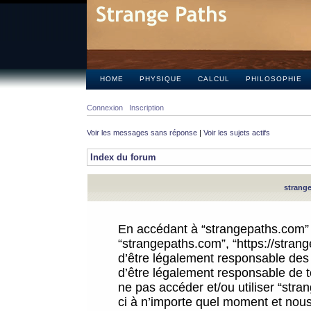
HOME
PHYSIQUE
CALCUL
PHILOSOPHIE
Connexion
Inscription
Voir les messages sans réponse
|
Voir les sujets actifs
Index du forum
strange
En accédant à “strangepaths.com” (d
“strangepaths.com”, “https://stra
d’être légalement responsable des 
d’être légalement responsable de to
ne pas accéder et/ou utiliser “str
ci à n’importe quel moment et nous