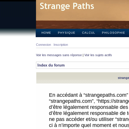
HOME
PHYSIQUE
CALCUL
PHILOSOPHIE
Connexion
Inscription
Voir les messages sans réponse
|
Voir les sujets actifs
Index du forum
strange
En accédant à “strangepaths.com” (d
“strangepaths.com”, “https://stra
d’être légalement responsable des 
d’être légalement responsable de to
ne pas accéder et/ou utiliser “str
ci à n’importe quel moment et nous