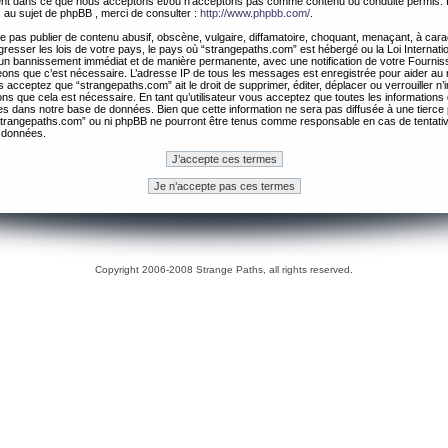
ement dans ce que nous acceptons et/ou n’acceptons pas comme contenu ou conduite permis. 
 au sujet de phpBB , merci de consulter :
http://www.phpbb.com/
.
 pas publier de contenu abusif, obscène, vulgaire, diffamatoire, choquant, menaçant, à cara
gresser les lois de votre pays, le pays où “strangepaths.com” est hébergé ou la Loi Internatio
un bannissement immédiat et de manière permanente, avec une notification de votre Fournis
geons que c’est nécessaire. L’adresse IP de tous les messages est enregistrée pour aider au
 acceptez que “strangepaths.com” ait le droit de supprimer, éditer, déplacer ou verrouiller n’
ns que cela est nécessaire. En tant qu’utilisateur vous acceptez que toutes les information
es dans notre base de données. Bien que cette information ne sera pas diffusée à une tierce 
trangepaths.com” ou ni phpBB ne pourront être tenus comme responsable en cas de tentativ
 données.
Copyright 2006-2008 Strange Paths, all rights reserved.