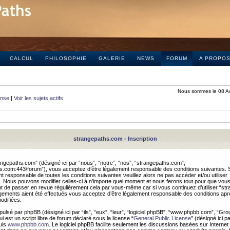
CALCUL
PHILOSOPHIE
GALERIE
NEWS
FORUM
A PROPO
Nous sommes le 08 A
onse
|
Voir les sujets actifs
strangepaths.com - Inscription
ngepaths.com” (désigné ici par “nous”, “notre”, “nos”, “strangepaths.com”,
hs.com:443/forum”), vous acceptez d’être légalement responsable des conditions suivantes. 
t responsable de toutes les conditions suivantes veuillez alors ne pas accéder et/ou utiliser
 Nous pouvons modifier celles-ci à n’importe quel moment et nous ferons tout pour que vou
dent de passer en revue régulièrement cela par vous-même car si vous continuez d’utiliser “s
ements aient été effectués vous acceptez d’être légalement responsable des conditions après
odifiées.
pulsé par phpBB (désigné ici par “ils”, “eux”, “leur”, “logiciel phpBB”, “www.phpbb.com”, “Gr
 est un script libre de forum déclaré sous la license “
General Public License
” (désigné ici p
uis
www.phpbb.com
. Le logiciel phpBB facilite seulement les discussions basées sur Internet