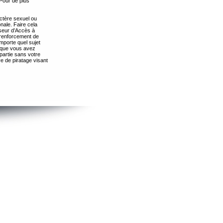
Pour de plus
ctère sexuel ou
nale. Faire cela
seur d’Accès à
 renforcement de
importe quel sujet
s que vous avez
partie sans votre
e de piratage visant