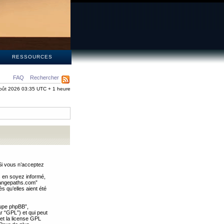
S
RESSOURCES
FAQ
Rechercher
oût 2026 03:35 UTC + 1 heure
Si vous n’acceptez
s en soyez informé,
trangepaths.com”
 qu’elles aient été
oupe phpBB”,
ar “GPL”) et qui peut
 et la license GPL