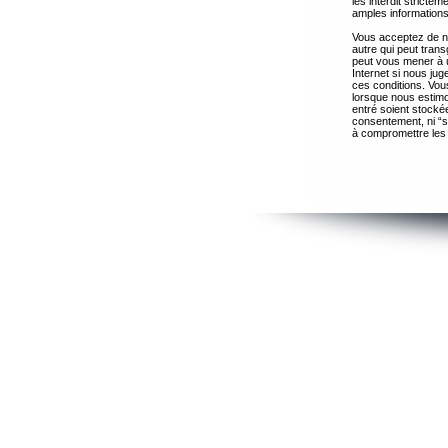
les interdit strict
amples informations
Vous acceptez de ne
autre qui peut trans
peut vous mener à 
Internet si nous ju
ces conditions. Vous
lorsque nous estimo
entré soient stocké
consentement, ni “s
à compromettre les