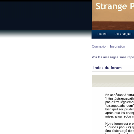
HOME
PHYSIQUE
Connexion
Inscription
Voir les messages sans rép
Index du forum
En accédant à “stra
“https://strangepat
pas d’être légalemen
“strangepaths.com”.
bien qu’il soit pru
après que les chang
mises à jour et/ou m
Notre forum est pro
“Équipes phpBB”) qui
être téléchargé dep