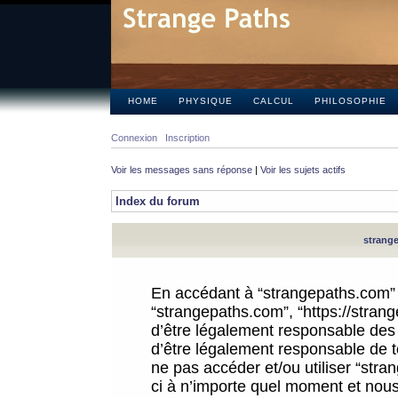
HOME
PHYSIQUE
CALCUL
PHILOSOPHIE
Connexion
Inscription
Voir les messages sans réponse
|
Voir les sujets actifs
Index du forum
strange
En accédant à “strangepaths.com” (d
“strangepaths.com”, “https://stra
d’être légalement responsable des 
d’être légalement responsable de to
ne pas accéder et/ou utiliser “str
ci à n’importe quel moment et nous