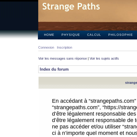
HOME
PHYSIQUE
CALCUL
PHILOSOPHIE
Connexion
Inscription
Voir les messages sans réponse
|
Voir les sujets actifs
Index du forum
strange
En accédant à “strangepaths.com” (d
“strangepaths.com”, “https://stra
d’être légalement responsable des 
d’être légalement responsable de to
ne pas accéder et/ou utiliser “str
ci à n’importe quel moment et nous