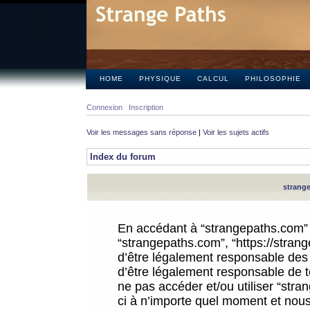
HOME
PHYSIQUE
CALCUL
PHILOSOPHIE
Connexion
Inscription
Voir les messages sans réponse
|
Voir les sujets actifs
Index du forum
strange
En accédant à “strangepaths.com” (d
“strangepaths.com”, “https://stra
d’être légalement responsable des 
d’être légalement responsable de to
ne pas accéder et/ou utiliser “str
ci à n’importe quel moment et nous