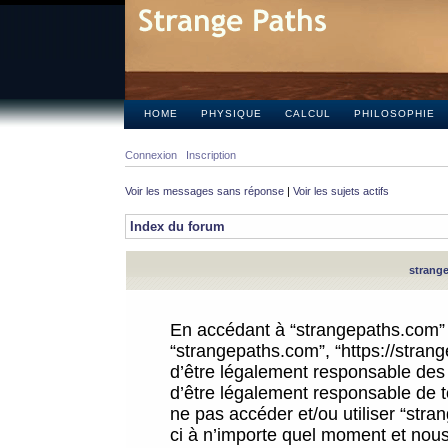
HOME
PHYSIQUE
CALCUL
PHILOSOPHIE
Connexion
Inscription
Voir les messages sans réponse
|
Voir les sujets actifs
Index du forum
strange
En accédant à “strangepaths.com” (d
“strangepaths.com”, “https://stra
d’être légalement responsable des 
d’être légalement responsable de to
ne pas accéder et/ou utiliser “str
ci à n’importe quel moment et nous