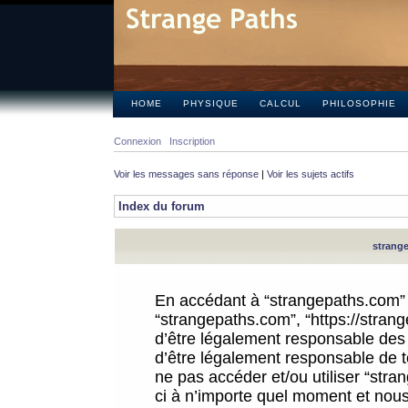
HOME
PHYSIQUE
CALCUL
PHILOSOPHIE
Connexion
Inscription
Voir les messages sans réponse
|
Voir les sujets actifs
Index du forum
strange
En accédant à “strangepaths.com” (d
“strangepaths.com”, “https://stra
d’être légalement responsable des 
d’être légalement responsable de to
ne pas accéder et/ou utiliser “str
ci à n’importe quel moment et nous