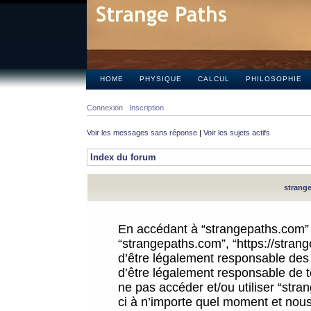
HOME
PHYSIQUE
CALCUL
PHILOSOPHIE
Connexion
Inscription
Voir les messages sans réponse
|
Voir les sujets actifs
Index du forum
strange
En accédant à “strangepaths.com” (d
“strangepaths.com”, “https://stra
d’être légalement responsable des 
d’être légalement responsable de to
ne pas accéder et/ou utiliser “str
ci à n’importe quel moment et nous