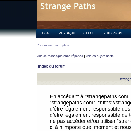
HOME
PHYSIQUE
CALCUL
PHILOSOPHIE
Connexion
Inscription
Voir les messages sans réponse
|
Voir les sujets actifs
Index du forum
strange
En accédant à “strangepaths.com” (d
“strangepaths.com”, “https://stra
d’être légalement responsable des 
d’être légalement responsable de to
ne pas accéder et/ou utiliser “str
ci à n’importe quel moment et nous