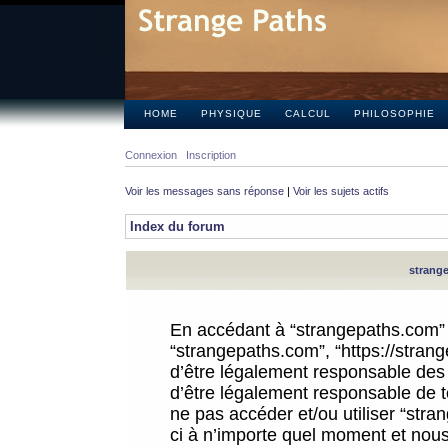
HOME
PHYSIQUE
CALCUL
PHILOSOPHIE
Connexion
Inscription
Voir les messages sans réponse
|
Voir les sujets actifs
Index du forum
strange
En accédant à “strangepaths.com” (d
“strangepaths.com”, “https://stra
d’être légalement responsable des 
d’être légalement responsable de to
ne pas accéder et/ou utiliser “str
ci à n’importe quel moment et nous