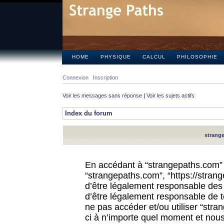
HOME
PHYSIQUE
CALCUL
PHILOSOPHIE
Connexion
Inscription
Voir les messages sans réponse
|
Voir les sujets actifs
Index du forum
strange
En accédant à “strangepaths.com” (d
“strangepaths.com”, “https://stra
d’être légalement responsable des 
d’être légalement responsable de to
ne pas accéder et/ou utiliser “str
ci à n’importe quel moment et nous