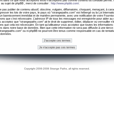
ement dans ce que nous acceptons et/ou n’acceptons pas comme contenu ou conduite permis. 
 au sujet de phpBB , merci de consulter :
http://www.phpbb.com/
.
 pas publier de contenu abusif, obscène, vulgaire, diffamatoire, choquant, menaçant, à cara
gresser les lois de votre pays, le pays où “strangepaths.com” est hébergé ou la Loi Internatio
un bannissement immédiat et de manière permanente, avec une notification de votre Fournis
geons que c’est nécessaire. L’adresse IP de tous les messages est enregistrée pour aider au
 acceptez que “strangepaths.com” ait le droit de supprimer, éditer, déplacer ou verrouiller n’
ns que cela est nécessaire. En tant qu’utilisateur vous acceptez que toutes les information
es dans notre base de données. Bien que cette information ne sera pas diffusée à une tierce 
trangepaths.com” ou ni phpBB ne pourront être tenus comme responsable en cas de tentativ
 données.
Copyright 2006-2008 Strange Paths, all rights reserved.