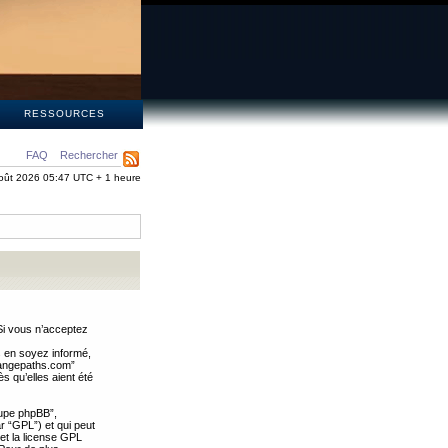
S
RESSOURCES
FAQ
Rechercher
oût 2026 05:47 UTC + 1 heure
Si vous n’acceptez
s en soyez informé,
trangepaths.com”
 qu’elles aient été
oupe phpBB”,
ar “GPL”) et qui peut
 et la license GPL