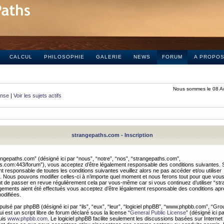
CALCUL
PHILOSOPHIE
GALERIE
NEWS
FORUM
A PROPO
Nous sommes le 08 A
onse
|
Voir les sujets actifs
strangepaths.com - Inscription
ngepaths.com” (désigné ici par “nous”, “notre”, “nos”, “strangepaths.com”,
hs.com:443/forum”), vous acceptez d’être légalement responsable des conditions suivantes. 
t responsable de toutes les conditions suivantes veuillez alors ne pas accéder et/ou utiliser
 Nous pouvons modifier celles-ci à n’importe quel moment et nous ferons tout pour que vou
dent de passer en revue régulièrement cela par vous-même car si vous continuez d’utiliser “s
ements aient été effectués vous acceptez d’être légalement responsable des conditions après
odifiées.
pulsé par phpBB (désigné ici par “ils”, “eux”, “leur”, “logiciel phpBB”, “www.phpbb.com”, “Gr
 est un script libre de forum déclaré sous la license “
General Public License
” (désigné ici p
uis
www.phpbb.com
. Le logiciel phpBB facilite seulement les discussions basées sur Internet