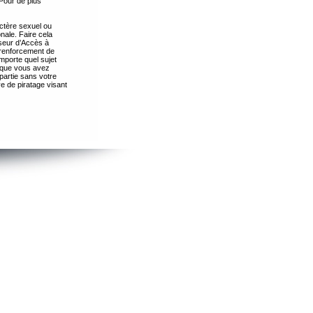
Pour de plus
ctère sexuel ou
nale. Faire cela
seur d’Accès à
 renforcement de
importe quel sujet
s que vous avez
partie sans votre
e de piratage visant