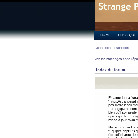
HOME
PHYSIQUE
Connexion
Inscription
Voir les messages sans rép
Index du forum
En accédant à “stra
“https://strangepat
pas d’être légalemen
“strangepaths.com”.
bien qu’il soit pru
après que les chang
mises à jour et/ou m
Notre forum est pro
“Équipes phpBB”) qui
être téléchargé dep