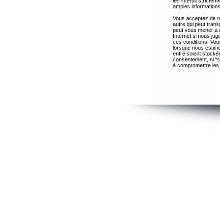
les interdit strict
amples informations
Vous acceptez de ne
autre qui peut trans
peut vous mener à 
Internet si nous ju
ces conditions. Vous
lorsque nous estimo
entré soient stocké
consentement, ni “s
à compromettre les