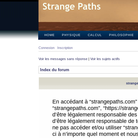
HOME
PHYSIQUE
CALCUL
PHILOSOPHIE
Connexion
Inscription
Voir les messages sans réponse
|
Voir les sujets actifs
Index du forum
strange
En accédant à “strangepaths.com” (d
“strangepaths.com”, “https://stra
d’être légalement responsable des 
d’être légalement responsable de to
ne pas accéder et/ou utiliser “str
ci à n’importe quel moment et nous