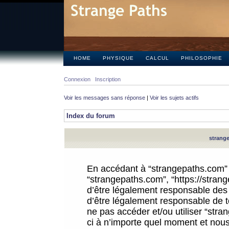
HOME
PHYSIQUE
CALCUL
PHILOSOPHIE
Connexion
Inscription
Voir les messages sans réponse
|
Voir les sujets actifs
Index du forum
strange
En accédant à “strangepaths.com” (d
“strangepaths.com”, “https://stra
d’être légalement responsable des 
d’être légalement responsable de to
ne pas accéder et/ou utiliser “str
ci à n’importe quel moment et nous