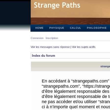
HOME
PHYSIQUE
CALCUL
PHILOSOPHIE
Connexion
Inscription
Voir les messages sans réponse
|
Voir les sujets actifs
Index du forum
strange
En accédant à “strangepaths.com” (d
“strangepaths.com”, “https://stra
d’être légalement responsable des 
d’être légalement responsable de to
ne pas accéder et/ou utiliser “str
ci à n’importe quel moment et nous